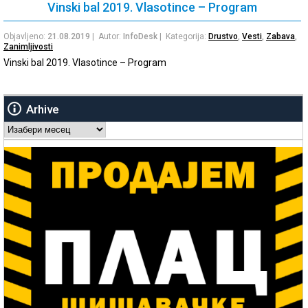
Vinski bal 2019. Vlasotince – Program
Objavljeno:
21.08.2019
| Autor:
InfoDesk
| Kategorija:
Drustvo
,
Vesti
,
Zabava
,
Zanimljivosti
Vinski bal 2019. Vlasotince – Program
Arhive
Arhive