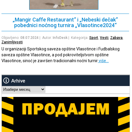
„Mangir Caffe Restaurant“ i „Nebeski dečak“
pobednici noćnog turnira „Vlasotince2024“
Objavljeno:
08.07.2024
| Autor:
InfoDesk
| Kategorija:
Sport
,
Vesti
,
Zabava
,
Zanimljivosti
U organizaciji Sportskog saveza opštine Vlasotince i Fudbalskog
saveza opštine Vlasotince, a pod pokroviteljstvom opštine
Vlasotince, sinoć je završen tradicionalni noćni turnir
više…
Arhive
Arhive