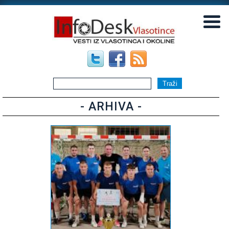
▼
▼
- ARHIVA -