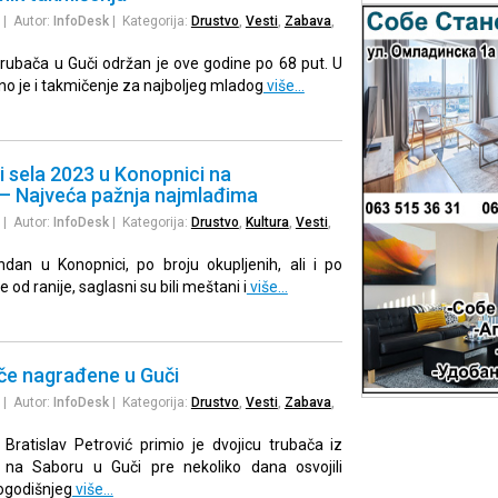
| Autor:
InfoDesk
| Kategorija:
Drustvo
,
Vesti
,
Zabava
,
rubača u Guči održan je ove godine po 68 put. U
no je i takmičenje za najboljeg mladog
više…
ti sela 2023 u Konopnici na
– Najveća pažnja najmlađima
| Autor:
InfoDesk
| Kategorija:
Drustvo
,
Kultura
,
Vesti
,
ndan u Konopnici, po broju okupljenih, ali i po
ne od ranije, saglasni su bili meštani i
više…
ače nagrađene u Guči
| Autor:
InfoDesk
| Kategorija:
Drustvo
,
Vesti
,
Zabava
,
Bratislav Petrović primio je dvojicu trubača iz
u na Saboru u Guči pre nekoliko dana osvojili
ogodišnjeg
više…