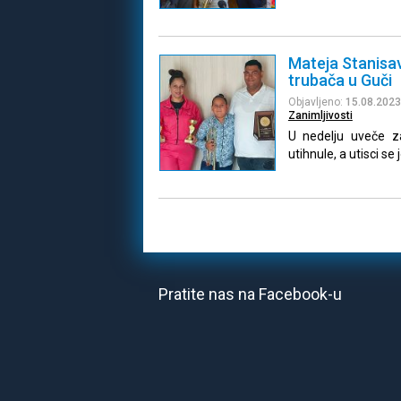
Mateja Stanisav
trubača u Guči
Objavljeno:
15.08.2023
Zanimljivosti
U nedelju uveče z
utihnule, a utisci se
Pratite nas na Facebook-u