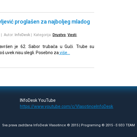
ljević proglašen za najboljeg mladog
| Autor:
InfoDesk
| Kategorija:
Drustvo
,
Vesti
,
avršen je 62. Sabor trubača u Guči. Trube su
 još uvek nisu slegli. Posebno za
više…
INfoDesk YouTube
https://www.youtube.com/c/VlasotinceInfoDesk
Sva prava zadržana InfoDesk Vlasotince © 2015 | Programing © 2015 -
E-SEO TEAM