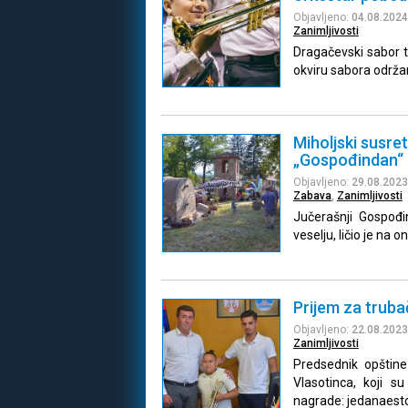
Objavljeno:
04.08.2024
Zanimljivosti
Dragačevski sabor t
okviru sabora održa
Miholjski susre
„Gospođindan“ 
Objavljeno:
29.08.2023
Zabava
,
Zanimljivosti
Jučerašnji Gospođi
veselju, ličio je na o
Prijem za trub
Objavljeno:
22.08.2023
Zanimljivosti
Predsednik opštine 
Vlasotinca, koji s
nagrade: jedanaest