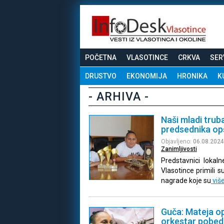
POČETNA
VLASOTINCE
CRKVA
SER
DRUSTVO
EKONOMIJA
HRONIKA
K
- ARHIVA -
Naši mladi trub
predsednika op
Objavljeno:
06.08.2024
Zanimljivosti
Predstavnici lokal
Vlasotince primili 
nagrade koje su
viš
Guča: Mateja op
orkestar pobed