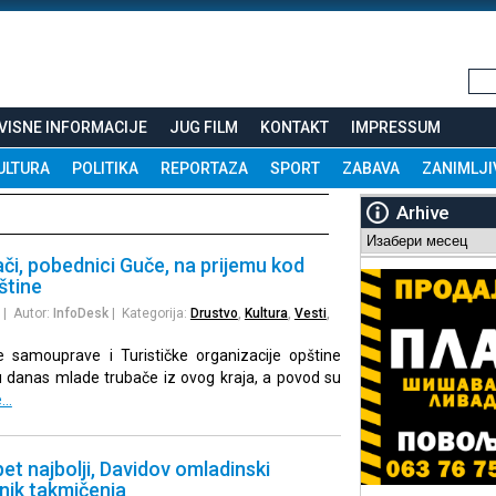
VISNE INFORMACIJE
JUG FILM
KONTAKT
IMPRESSUM
ULTURA
POLITIKA
REPORTAZA
SPORT
ZABAVA
ZANIMLJI
Arhive
Arhive
ači, pobednici Guče, na prijemu kod
štine
| Autor:
InfoDesk
| Kategorija:
Drustvo
,
Kultura
,
Vesti
,
ne samouprave i Turističke organizacije opštine
su danas mlade trubače iz ovog kraja, a povod su
e…
et najbolji, Davidov omladinski
nik takmičenja