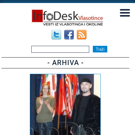
▼
▼
- ARHIVA -