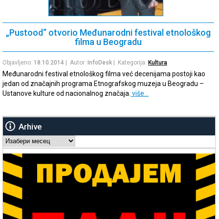
„Pustood“ otvorio Međunarodni festival etnološkog
filma u Beogradu
Objavljeno:
18.10.2014
| Autor:
InfoDesk
| Kategorija:
Kultura
Međunarodni festival etnološkog filma već decenijama postoji kao
jedan od značajnih programa Etnografskog muzeja u Beogradu –
Ustanove kulture od nacionalnog značaja.
više…
Arhive
Arhive