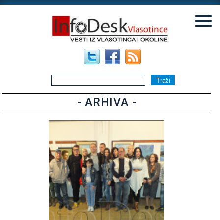
▼
▼
- ARHIVA -