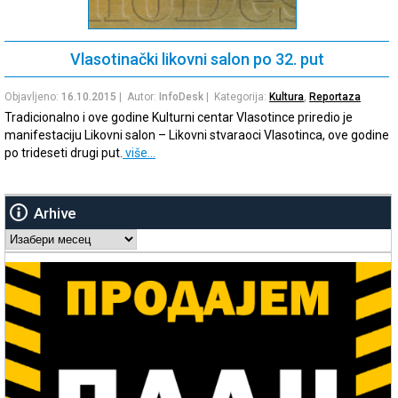
Vlasotinački likovni salon po 32. put
Objavljeno:
16.10.2015
| Autor:
InfoDesk
| Kategorija:
Kultura
,
Reportaza
Tradicionalno i ove godine Kulturni centar Vlasotince priredio je
manifestaciju Likovni salon – Likovni stvaraoci Vlasotinca, ove godine
po trideseti drugi put.
više…
Arhive
Arhive