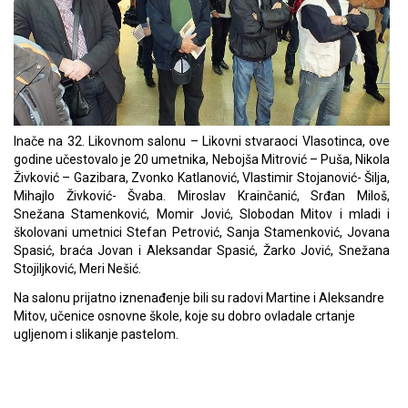
Inače na 32. Likovnom salonu – Likovni stvaraoci Vlasotinca, ove
godine učestovalo je 20 umetnika, Nebojša Mitrović – Puša, Nikola
Živković – Gazibara, Zvonko Katlanović, Vlastimir Stojanović- Šilja,
Mihajlo Živković- Švaba. Miroslav Krainčanić, Srđan Miloš,
Snežana Stamenković, Momir Jović, Slobodan Mitov i mladi i
školovani umetnici Stefan Petrović, Sanja Stamenković, Jovana
Spasić, braća Jovan i Aleksandar Spasić, Žarko Jović, Snežana
Stojiljković, Meri Nešić.
Na salonu prijatno iznenađenje bili su radovi Martine i Aleksandre
Mitov, učenice osnovne škole, koje su dobro ovladale crtanje
ugljenom i slikanje pastelom.