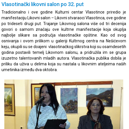
Vlasotinački likovni salon po 32. put
Tradicionalno i ove godine Kulturni centar Vlasotince priredio je
manifestaciju Likovni salon – Likovni stvaraoci Vlasotinca, ove godine
po trideseti drugi put. Trajanje Likovnog salona više od tri decenija
govori o samom značaju ove kultrne manifestacije koja okuplja
najbolje slikare sa područja vlasotinačke opštine. Kao od svog
osnivanja i ovom prilikom u galeriji Kultrnog centra na Nešićevom
keju, okupili su se doajeni vlasotinačkog slikrstva koji su osamdesetih
godina postavili temelj Likovnom salonu, a pridružila im se grupa
izuzetno talentovanih mladih autora. Vlasotinačka publika dobila je
priliku da uživa u delima koja su nastala u likovnim ateljeima naših
umetinika između dva oktobra.