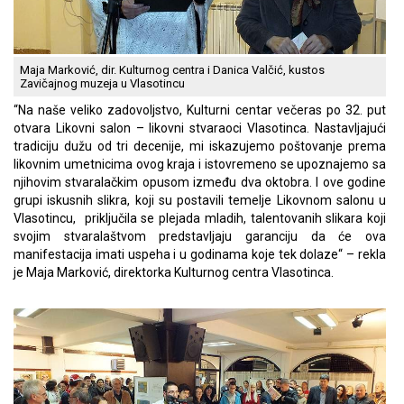
Maja Marković, dir. Kulturnog centra i Danica Valčić, kustos
Zavičajnog muzeja u Vlasotincu
“Na naše veliko zadovoljstvo, Kulturni centar večeras po 32. put
otvara Likovni salon – likovni stvaraoci Vlasotinca. Nastavljajući
tradiciju dužu od tri decenije, mi iskazujemo poštovanje prema
likovnim umetnicima ovog kraja i istovremeno se upoznajemo sa
njihovim stvaralačkim opusom između dva oktobra. I ove godine
grupi iskusnih slikra, koji su postavili temelje Likovnom salonu u
Vlasotincu, priključila se plejada mladih, talentovanih slikara koji
svojim stvaralaštvom predstavljaju garanciju da će ova
manifestacija imati uspeha i u godinama koje tek dolaze“ – rekla
je Maja Marković, direktorka Kulturnog centra Vlasotinca.