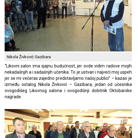
Nikola Živković Gazibara
“Likovni salon ima sjajnu budućnost, jer ovde vidim radove mojih
nekadašnjih a i sadašnjih učenika. To je ustvari i najveći moj uspeh
jer se mi večeras zajedno predstavljamo našoj publici” – kazao je
između ostalog Nikola Živković – Gazibara, jedan od učesnika
ovogodišeg Likovnog salona i ovogodišnji dobitnik Oktobarske
nagrade.