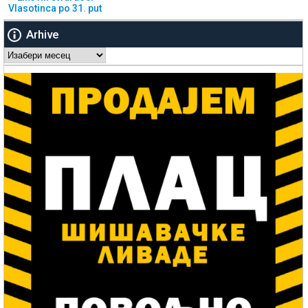
Vlasotinca po 31. put
Arhive
Arhive