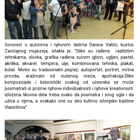
Govoreći o autorima i njihovim delima Danica Valčić, kustos
Zavičajnog mujezeja, istakla je: “Slike su rađene različitim
tehnikama, olovka, grafika rađena suvom iglom, ugljen, pastel,
akrilika, akvarel. tempera, ulje, kombinovana tehnika, plakat,
kolaž. Motivi su tradicionalni pejzaž, autoportet, portret, mrtva
priroda, aražmani od sušenog cveća, apstrakcija.Slike
kompozicijski i koloristički svakog od učesnika se može
posmatrati iz prizme njihove individualnosti i njihove kreativnosti.
Izložena likovna dela treba svako da posmatra i svog ugla i da
uživa u njima, a svakako one su deo kultrno istorijske baštine
Vlasotinca“.