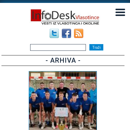
▼
▼
- ARHIVA -