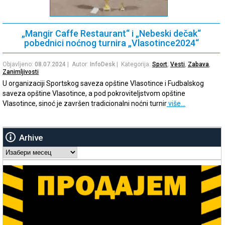
„Mangir Caffe Restaurant“ i „Nebeski dečak“
pobednici noćnog turnira „Vlasotince2024“
Objavljeno:
08.07.2024
| Autor:
InfoDesk
| Kategorija:
Sport
,
Vesti
,
Zabava
,
Zanimljivosti
U organizaciji Sportskog saveza opštine Vlasotince i Fudbalskog
saveza opštine Vlasotince, a pod pokroviteljstvom opštine
Vlasotince, sinoć je završen tradicionalni noćni turnir
više…
Arhive
Arhive