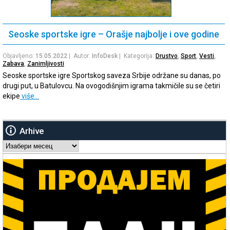
Seoske sportske igre – Orašje najbolje i ove godine
Objavljeno:
15.05.2022
| Autor:
InfoDesk
| Kategorija:
Drustvo
,
Sport
,
Vesti
,
Zabava
,
Zanimljivosti
Seoske sportske igre Sportskog saveza Srbije održane su danas, po
drugi put, u Batulovcu. Na ovogodišnjim igrama takmičile su se četiri
ekipe
više…
Arhive
Arhive