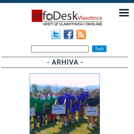
▼
▼
- ARHIVA -