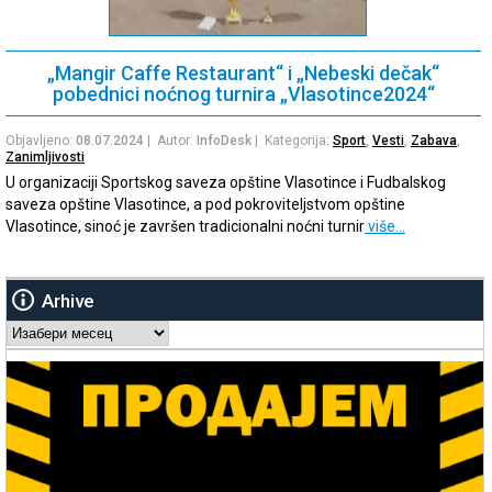
„Mangir Caffe Restaurant“ i „Nebeski dečak“
pobednici noćnog turnira „Vlasotince2024“
Objavljeno:
08.07.2024
| Autor:
InfoDesk
| Kategorija:
Sport
,
Vesti
,
Zabava
,
Zanimljivosti
U organizaciji Sportskog saveza opštine Vlasotince i Fudbalskog
saveza opštine Vlasotince, a pod pokroviteljstvom opštine
Vlasotince, sinoć je završen tradicionalni noćni turnir
više…
Arhive
Arhive