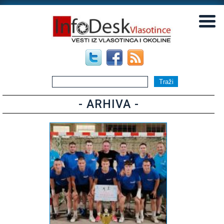
▼
▼
- ARHIVA -