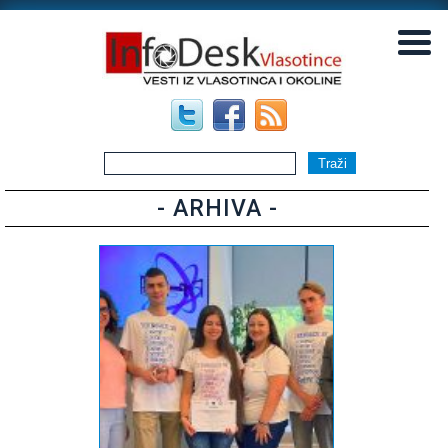
▼
▼
- ARHIVA -