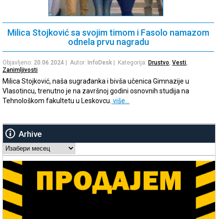
Milica Stojković sa svojim timom i Fasolo namazom
odnela prvu nagradu
Objavljeno:
20.06.2024
| Autor:
InfoDesk
| Kategorija:
Drustvo
,
Vesti
,
Zanimljivosti
Milica Stojković, naša sugrađanka i bivša učenica Gimnazije u
Vlasotincu, trenutno je na završnoj godini osnovnih studija na
Tehnološkom fakultetu u Leskovcu.
više…
Arhive
Arhive