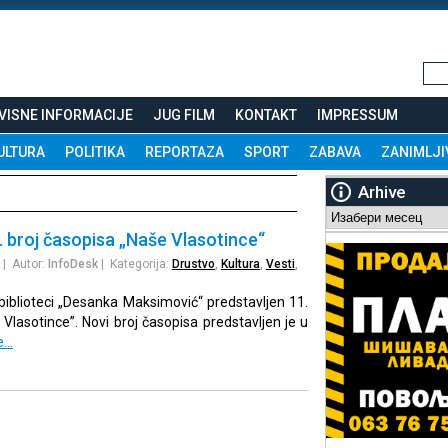
VISNE INFORMACIJE
JUG FILM
KONTAKT
IMPRESSUM
ULTURA
POLITIKA
REPORTAZA
SPORT
ZABAVA
ZANIMLJI
Arhive
Arhive
. broj časopisa „Naše Vlasotince“
| Autor:
InfoDesk
| Kategorija:
Drustvo
,
Kultura
,
Vesti
,
biblioteci „Desanka Maksimović“ predstavljen 11.
Vlasotince”. Novi broj časopisa predstavljen je u
e…