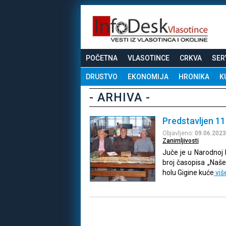
POČETNA
VLASOTINCE
CRKVA
SER
DRUSTVO
EKONOMIJA
HRONIKA
K
- ARHIVA -
Predstavljen 11
Objavljeno:
09.06.2023
Zanimljivosti
Juče je u Narodnoj 
broj časopisa „Naše 
holu Gigine kuće
viš