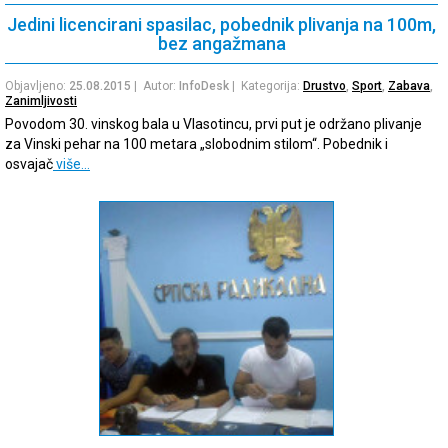
Jedini licencirani spasilac, pobednik plivanja na 100m,
bez angažmana
Objavljeno:
25.08.2015
| Autor:
InfoDesk
| Kategorija:
Drustvo
,
Sport
,
Zabava
,
Zanimljivosti
Povodom 30. vinskog bala u Vlasotincu, prvi put je održano plivanje
za Vinski pehar na 100 metara „slobodnim stilom“. Pobednik i
osvajač
više…