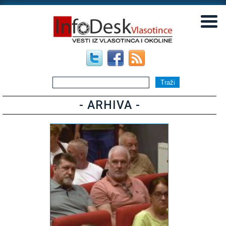
▼
▼
- ARHIVA -