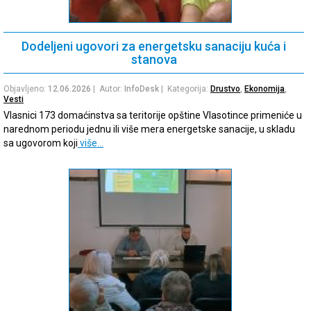
Dodeljeni ugovori za energetsku sanaciju kuća i
stanova
Objavljeno:
12.06.2026
| Autor:
InfoDesk
| Kategorija:
Drustvo
,
Ekonomija
,
Vesti
Vlasnici 173 domaćinstva sa teritorije opštine Vlasotince primeniće u
narednom periodu jednu ili više mera energetske sanacije, u skladu
sa ugovorom koji
više…