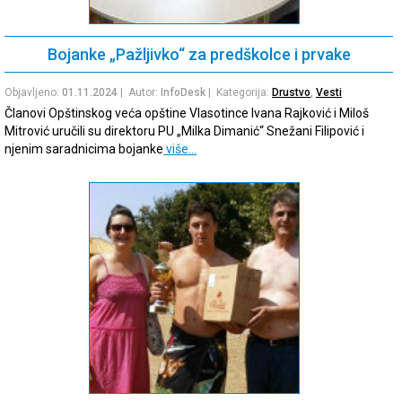
Bojanke „Pažljivko“ za predškolce i prvake
Objavljeno:
01.11.2024
| Autor:
InfoDesk
| Kategorija:
Drustvo
,
Vesti
Članovi Opštinskog veća opštine Vlasotince Ivana Rajković i Miloš
Mitrović uručili su direktoru PU „Milka Dimanić“ Snežani Filipović i
njenim saradnicima bojanke
više…