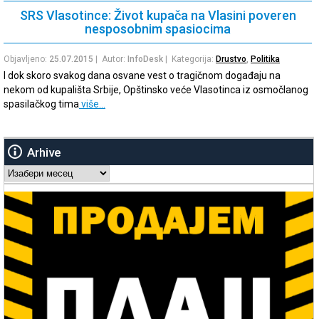
SRS Vlasotince: Život kupača na Vlasini poveren
nesposobnim spasiocima
Objavljeno:
25.07.2015
| Autor:
InfoDesk
| Kategorija:
Drustvo
,
Politika
I dok skoro svakog dana osvane vest o tragičnom događaju na
nekom od kupališta Srbije, Opštinsko veće Vlasotinca iz osmočlanog
spasilačkog tima
više…
Arhive
Arhive