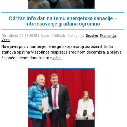
Održan Info dan na temu energetske sanacije –
Interesovanje građana ogromno
Objavljeno:
04.12.2025
| Autor:
InfoDesk
| Kategorija:
Drustvo
,
Ekonomija
,
Vesti
Novi javni poziv namenjen energetskoj sanaciji porodičnih kuća i
stanova opština Vlasotince raspisaće sredinom decembra, a prijava
će početi deset dana kasnije
više…