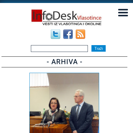
▼
▼
- ARHIVA -