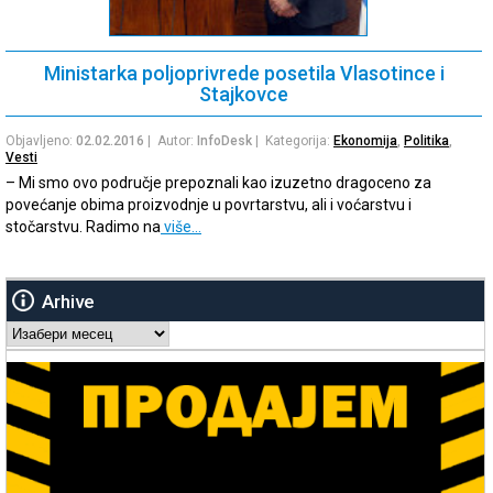
Ministarka poljoprivrede posetila Vlasotince i
Stajkovce
Objavljeno:
02.02.2016
| Autor:
InfoDesk
| Kategorija:
Ekonomija
,
Politika
,
Vesti
– Mi smo ovo područje prepoznali kao izuzetno dragoceno za
povećanje obima proizvodnje u povrtarstvu, ali i voćarstvu i
stočarstvu. Radimo na
više…
Arhive
Arhive