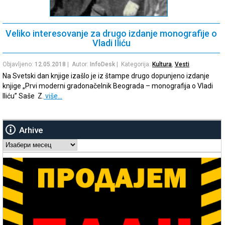
Veliko interesovanje za drugo izdanje monografije o
Vladi Iliću
Objavljeno:
12.05.2018
| Autor:
InfoDesk
| Kategorija:
Kultura
,
Vesti
Na Svetski dan knjige izašlo je iz štampe drugo dopunjeno izdanje
knjige „Prvi moderni gradonačelnik Beograda – monografija o Vladi
Iliću” Saše Z.
više…
Arhive
Arhive