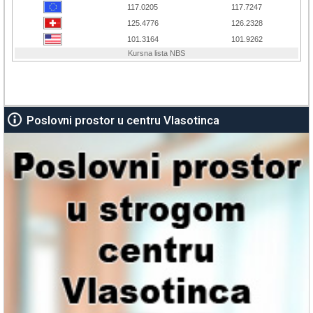
Poslovni prostor u centru Vlasotinca