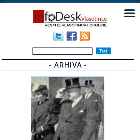
▼
▼
- ARHIVA -