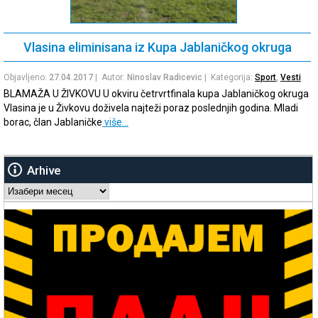
Vlasina eliminisana iz Kupa Jablaničkog okruga
Objavljeno:
27.04.2017
| Autor:
Ninoslav Radicevic
| Kategorija:
Sport
,
Vesti
BLAMAŽA U ŽIVKOVU U okviru četrvrtfinala kupa Jablaničkog okruga
Vlasina je u Živkovu doživela najteži poraz poslednjih godina. Mladi
borac, član Jablaničke
više…
Arhive
Arhive