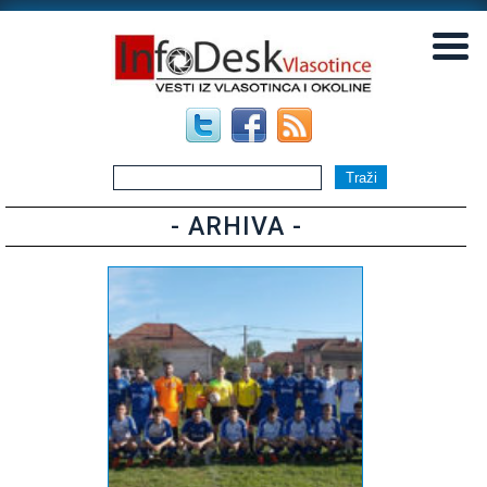
▼
▼
- ARHIVA -