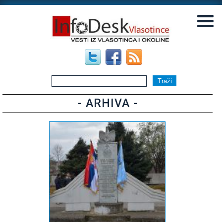
▼
▼
- ARHIVA -