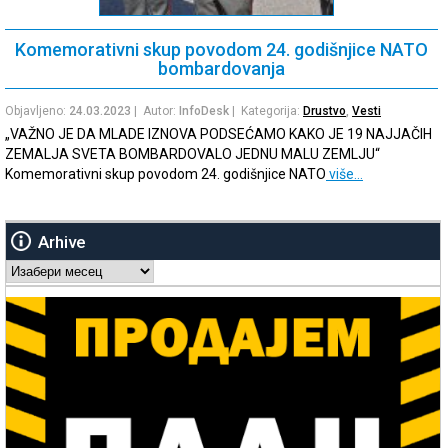
Komemorativni skup povodom 24. godišnjice NATO
bombardovanja
Objavljeno:
24.03.2023
| Autor:
InfoDesk
| Kategorija:
Drustvo
,
Vesti
„VAŽNO JE DA MLADE IZNOVA PODSEĆAMO KAKO JE 19 NAJJAČIH
ZEMALJA SVETA BOMBARDOVALO JEDNU MALU ZEMLJU“
Komemorativni skup povodom 24. godišnjice NATO
više…
Arhive
Arhive