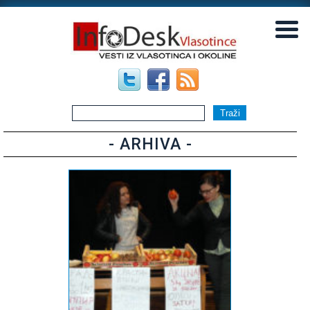
▼
▼
- ARHIVA -