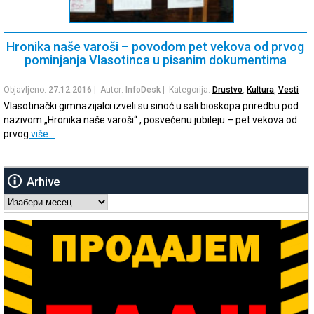
Hronika naše varoši – povodom pet vekova od prvog
pominjanja Vlasotinca u pisanim dokumentima
Objavljeno:
27.12.2016
| Autor:
InfoDesk
| Kategorija:
Drustvo
,
Kultura
,
Vesti
Vlasotinački gimnazijalci izveli su sinoć u sali bioskopa priredbu pod
nazivom „Hronika naše varoši“ , posvećenu jubileju – pet vekova od
prvog
više…
Arhive
Arhive