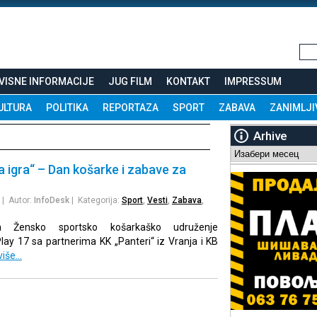
VISNE INFORMACIJE
JUG FILM
KONTAKT
IMPRESSUM
ULTURA
POLITIKA
REPORTAZA
SPORT
ZABAVA
ZANIMLJI
Arhive
Arhive
a igra“ – Dan košarke i zabave za
| Autor:
InfoDesk
| Kategorija:
Sport
,
Vesti
,
Zabava
,
da Žensko sportsko košarkaško udruženje
Play 17 sa partnerima KK „Panteri“ iz Vranja i KB
više…