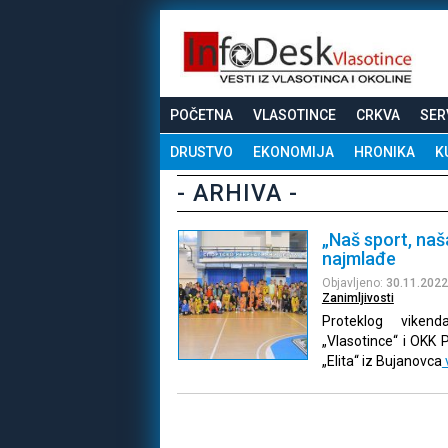
POČETNA
VLASOTINCE
CRKVA
SER
DRUSTVO
EKONOMIJA
HRONIKA
K
- ARHIVA -
„Naš sport, naš
najmlađe
Objavljeno:
30.11.2022
Zanimljivosti
Proteklog viken
„Vlasotince“ i OKK 
„Elita“ iz Bujanovca