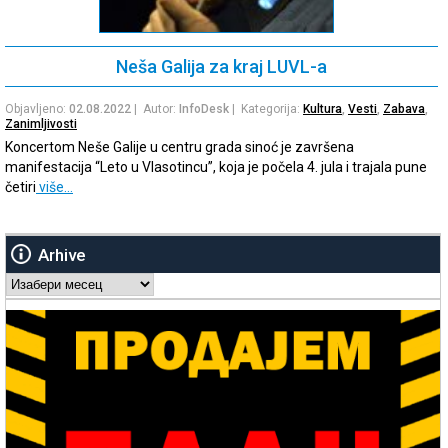
Neša Galija za kraj LUVL-a
Objavljeno:
02.08.2022
| Autor:
InfoDesk
| Kategorija:
Kultura
,
Vesti
,
Zabava
,
Zanimljivosti
Koncertom Neše Galije u centru grada sinoć je završena
manifestacija “Leto u Vlasotincu”, koja je počela 4. jula i trajala pune
četiri
više…
Arhive
Arhive