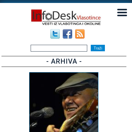
▼
▼
- ARHIVA -