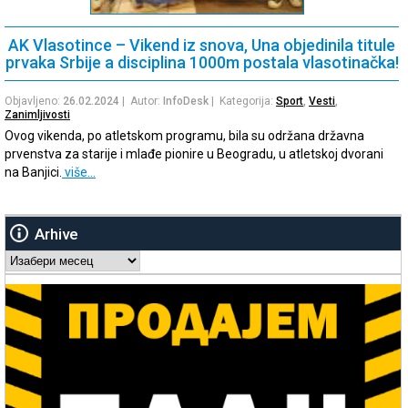
AK Vlasotince – Vikend iz snova, Una objedinila titule
prvaka Srbije a disciplina 1000m postala vlasotinačka!
Objavljeno:
26.02.2024
| Autor:
InfoDesk
| Kategorija:
Sport
,
Vesti
,
Zanimljivosti
Ovog vikenda, po atletskom programu, bila su održana državna
prvenstva za starije i mlađe pionire u Beogradu, u atletskoj dvorani
na Banjici.
više…
Arhive
Arhive