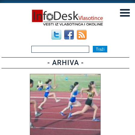
▼
▼
- ARHIVA -