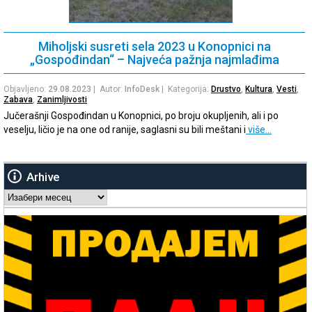
Miholjski susreti sela 2023 u Konopnici na
„Gospođindan“ – Najveća pažnja najmlađima
Objavljeno:
29.08.2023
| Autor:
InfoDesk
| Kategorija:
Drustvo
,
Kultura
,
Vesti
,
Zabava
,
Zanimljivosti
Jučerašnji Gospođindan u Konopnici, po broju okupljenih, ali i po
veselju, ličio je na one od ranije, saglasni su bili meštani i
više…
Arhive
Arhive