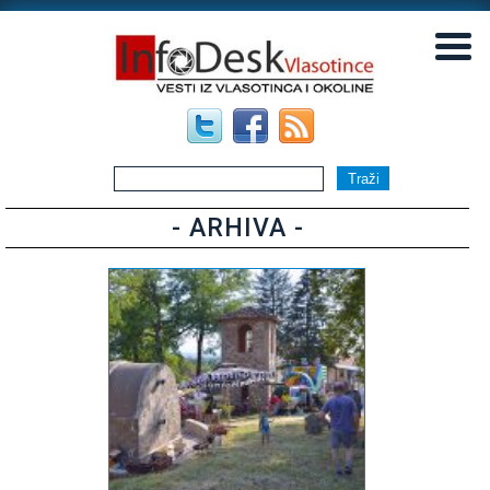
▼
▼
- ARHIVA -