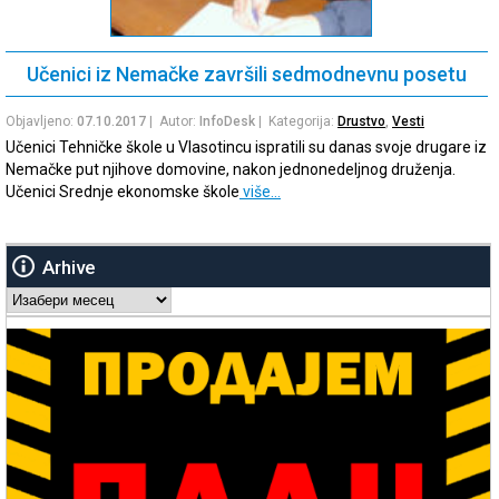
Učenici iz Nemačke završili sedmodnevnu posetu
Objavljeno:
07.10.2017
| Autor:
InfoDesk
| Kategorija:
Drustvo
,
Vesti
Učenici Tehničke škole u Vlasotincu ispratili su danas svoje drugare iz
Nemačke put njihove domovine, nakon jednonedeljnog druženja.
Učenici Srednje ekonomske škole
više…
Arhive
Arhive