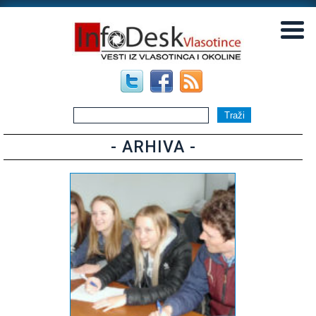
▼
▼
- ARHIVA -