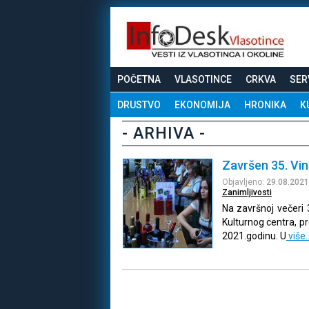
POČETNA
VLASOTINCE
CRKVA
SER
DRUSTVO
EKONOMIJA
HRONIKA
K
- ARHIVA -
Završen 35. Vins
Objavljeno:
29.08.2021
Zanimljivosti
Na završnoj večeri 
Kulturnog centra, pr
2021.godinu. U
više