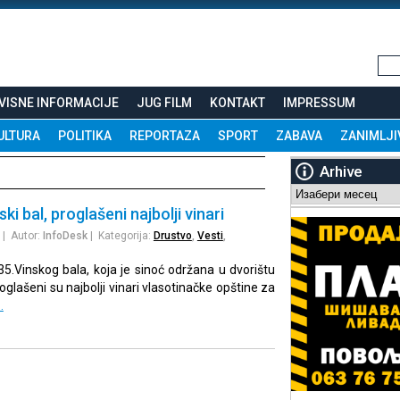
VISNE INFORMACIJE
JUG FILM
KONTAKT
IMPRESSUM
ULTURA
POLITIKA
REPORTAZA
SPORT
ZABAVA
ZANIMLJI
Arhive
Arhive
ki bal, proglašeni najbolji vinari
| Autor:
InfoDesk
| Kategorija:
Drustvo
,
Vesti
,
35.Vinskog bala, koja je sinoć održana u dvorištu
oglašeni su najbolji vinari vlasotinačke opštine za
…