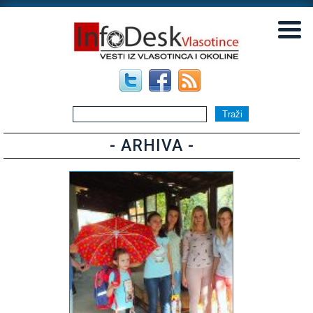
▼
▼
- ARHIVA -