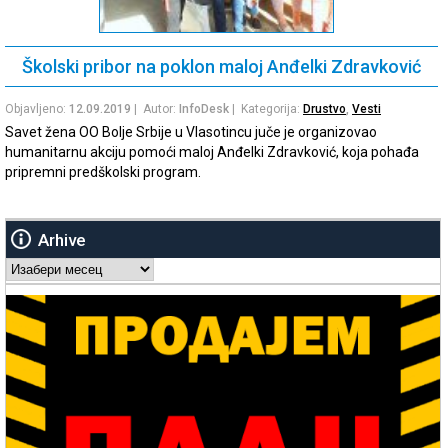
Školski pribor na poklon maloj Anđelki Zdravković
Objavljeno:
12.09.2019
| Autor:
InfoDesk
| Kategorija:
Drustvo
,
Vesti
Savet žena OO Bolje Srbije u Vlasotincu juče je organizovao
humanitarnu akciju pomoći maloj Anđelki Zdravković, koja pohađa
pripremni predškolski program.
Arhive
Arhive