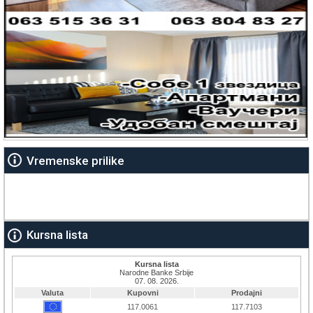
Vremenske prilike
Kursna lista