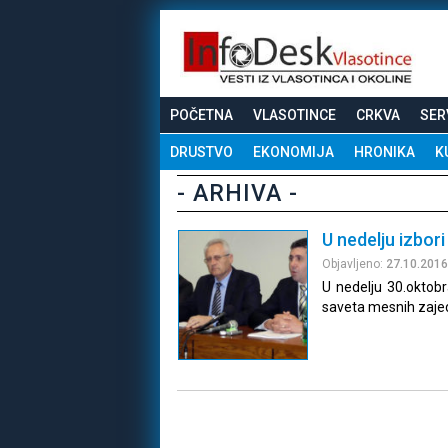
POČETNA
VLASOTINCE
CRKVA
SER
DRUSTVO
EKONOMIJA
HRONIKA
K
- ARHIVA -
U nedelju izbor
Objavljeno:
27.10.2016
U nedelju 30.oktobr
saveta mesnih zajed