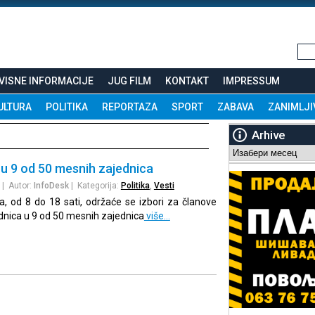
VISNE INFORMACIJE
JUG FILM
KONTAKT
IMPRESSUM
ULTURA
POLITIKA
REPORTAZA
SPORT
ZABAVA
ZANIMLJI
Arhive
Arhive
i u 9 od 50 mesnih zajednica
| Autor:
InfoDesk
| Kategorija:
Politika
,
Vesti
a, od 8 do 18 sati, održaće se izbori za članove
nica u 9 od 50 mesnih zajednica
više…