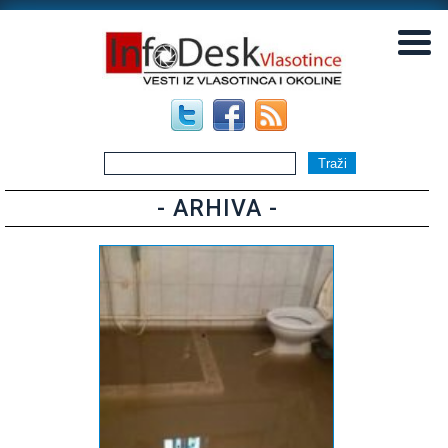
▼
▼
- ARHIVA -