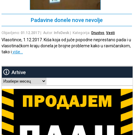
Padavine donele nove nevolje
Objavljeno:
01.12.2017
| Autor:
InfoDesk
| Kategorija:
Drustvo
,
Vesti
Vlasotince, 1.12.2017. Kiša koja od juče popodne neprestano pada i u
vlasotinačkom kraju donela je brojne probleme kako u ravničarskom,
tako i
više…
Arhive
Arhive