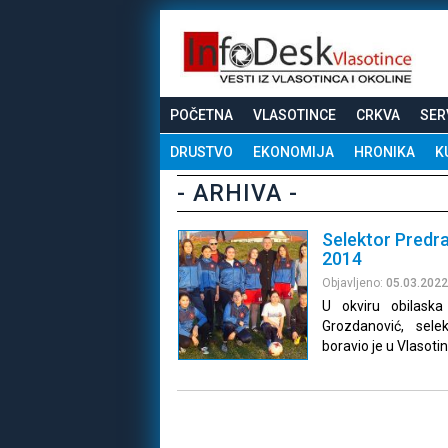
POČETNA
VLASOTINCE
CRKVA
SER
DRUSTVO
EKONOMIJA
HRONIKA
K
- ARHIVA -
Selektor Predr
2014
Objavljeno:
05.03.2022
U okviru obilaska
Grozdanović, sele
boravio je u Vlasoti