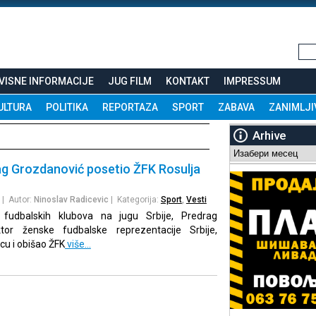
VISNE INFORMACIJE
JUG FILM
KONTAKT
IMPRESSUM
ULTURA
POLITIKA
REPORTAZA
SPORT
ZABAVA
ZANIMLJI
Arhive
Arhive
ag Grozdanović posetio ŽFK Rosulja
| Autor:
Ninoslav Radicevic
| Kategorija:
Sport
,
Vesti
 fudbalskih klubova na jugu Srbije, Predrag
ktor ženske fudbalske reprezentacije Srbije,
ncu i obišao ŽFK
više…