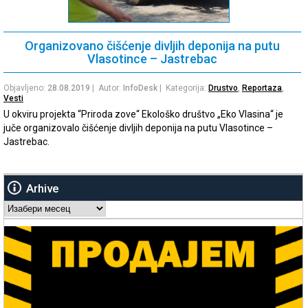
Organizovano čišćenje divljih deponija na putu
Vlasotince – Jastrebac
Objavljeno:
28.08.2019
| Autor:
InfoDesk
| Kategorija:
Drustvo
,
Reportaza
,
Vesti
U okviru projekta “Priroda zove“ Ekološko društvo „Eko Vlasina“ je
juče organizovalo čišćenje divljih deponija na putu Vlasotince –
Jastrebac.
Arhive
Arhive