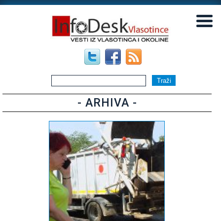
▼
▼
- ARHIVA -