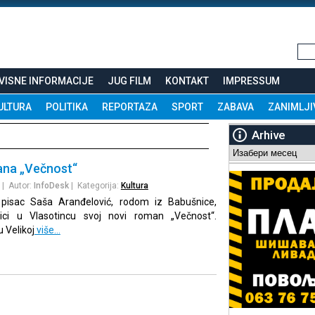
VISNE INFORMACIJE
JUG FILM
KONTAKT
IMPRESSUM
ULTURA
POLITIKA
REPORTAZA
SPORT
ZABAVA
ZANIMLJI
Arhive
Arhive
ana „Večnost“
| Autor:
InfoDesk
| Kategorija:
Kultura
i pisac Saša Aranđelović, rodom iz Babušnice,
lici u Vlasotincu svoj novi roman „Večnost“.
 Velikoj
više…