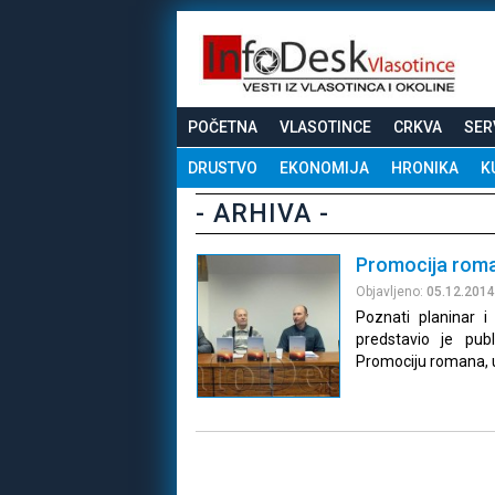
POČETNA
VLASOTINCE
CRKVA
SER
DRUSTVO
EKONOMIJA
HRONIKA
K
- ARHIVA -
Promocija rom
Objavljeno:
05.12.2014
Poznati planinar 
predstavio je pub
Promociju romana, u