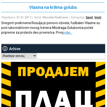
Vlasina na krilima goluba
Objavljeno:
31.01.2017
| Autor:
Ninoslav Radicevic
| Kategorija:
Sport
,
Vesti
Snegom prekrivena Rosulja je ponovo oživela, fudbaleri Vlasine su
pod rukovodstvom novog trenera Miodraga Golubovića počeli
pripreme za prolećni deo prvenstva. Prvoj
više…
Arhive
Arhive