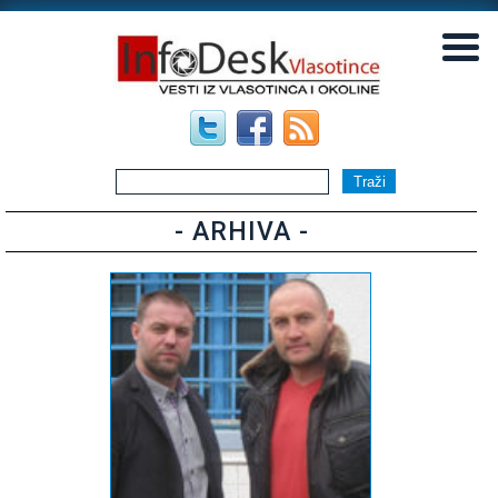
▼
▼
- ARHIVA -