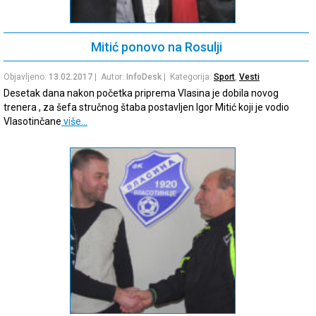
Mitić ponovo na Rosulji
Objavljeno:
13.02.2017
| Autor:
InfoDesk
| Kategorija:
Sport
,
Vesti
Desetak dana nakon početka priprema Vlasina je dobila novog
trenera , za šefa stručnog štaba postavljen Igor Mitić koji je vodio
Vlasotinčane
više…