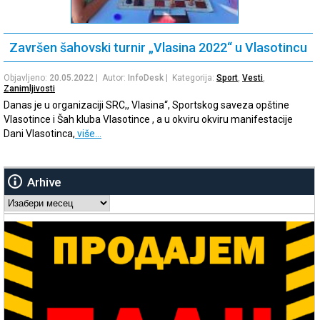
Završen šahovski turnir „Vlasina 2022“ u Vlasotincu
Objavljeno:
20.05.2022
| Autor:
InfoDesk
| Kategorija:
Sport
,
Vesti
,
Zanimljivosti
Danas je u organizaciji SRC,, Vlasina“, Sportskog saveza opštine
Vlasotince i Šah kluba Vlasotince , a u okviru okviru manifestacije
Dani Vlasotinca,
više…
Arhive
Arhive