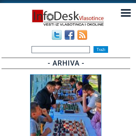
▼
▼
- ARHIVA -