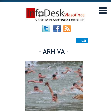
▼
▼
- ARHIVA -