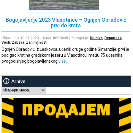
Bogojavljenje 2023 Vlasotince – Ognjen Obradović
prvi do krsta
Objavljeno:
19.01.2023
| Autor:
InfoDesk
| Kategorija:
Drustvo
,
Reportaza
,
Vesti
,
Zabava
,
Zanimljivosti
Ognjen Obradović iz Leskovca, učenik druge godine Gimanzije, prvi je
podigao krst na gradskom jezeru u Vlasotincu, među 75 učesnika
ovogodišnjeg bogojavljenskog
više…
Arhive
Arhive