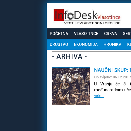
POČETNA
VLASOTINCE
CRKVA
SER
DRUSTVO
EKONOMIJA
HRONIKA
K
- ARHIVA -
NAUČNI SKUP: 1
Objavljeno:
06.12.2017
U Vranju će 8. 
međunarodnim učeš
više…