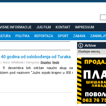
VISNE INFORMACIJE
JUG FILM
KONTAKT
IMPRESSUM
ULTURA
POLITIKA
REPORTAZA
SPORT
ZABAVA
ZANIMLJI
Arhive
Arhive
40 godina od oslobođenja od Turaka
| Autor:
InfoDesk
| Kategorija:
Drustvo
,
Vesti
i 9. decembra biti održan naučni skup sa
ćem pod nazivom “Južni srpski krajevi u XIX i