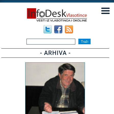
▼
▼
- ARHIVA -