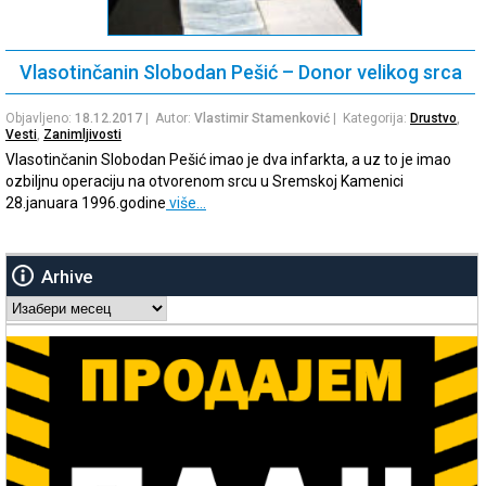
Vlasotinčanin Slobodan Pešić – Donor velikog srca
Objavljeno:
18.12.2017
| Autor:
Vlastimir Stamenković
| Kategorija:
Drustvo
,
Vesti
,
Zanimljivosti
Vlasotinčanin Slobodan Pešić imao je dva infarkta, a uz to je imao
ozbiljnu operaciju na otvorenom srcu u Sremskoj Kamenici
28.januara 1996.godine
više…
Arhive
Arhive