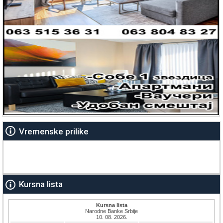
Vremenske prilike
Kursna lista