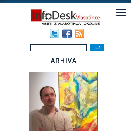
▼
▼
- ARHIVA -