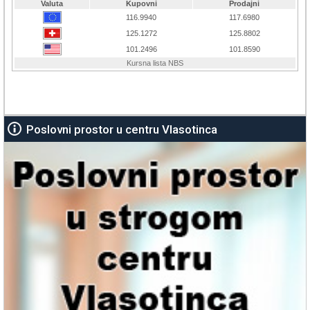
Poslovni prostor u centru Vlasotinca