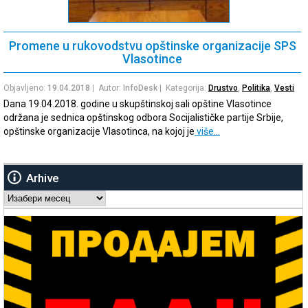
Promene u rukovodstvu opštinske organizacije SPS
Vlasotince
Objavljeno:
19.04.2018
| Autor:
InfoDesk
| Kategorija:
Drustvo
,
Politika
,
Vesti
Dana 19.04.2018. godine u skupštinskoj sali opštine Vlasotince
održana je sednica opštinskog odbora Socijalističke partije Srbije,
opštinske organizacije Vlasotinca, na kojoj je
više…
Arhive
Arhive