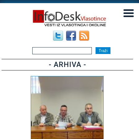
▼
▼
- ARHIVA -