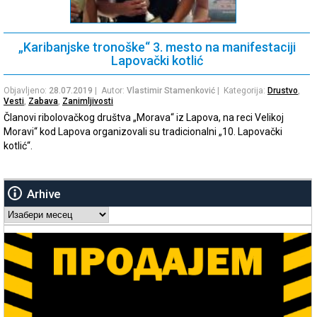
„Karibanjske tronoške“ 3. mesto na manifestaciji
Lapovački kotlić
Objavljeno:
28.07.2019
| Autor:
Vlastimir Stamenković
| Kategorija:
Drustvo
,
Vesti
,
Zabava
,
Zanimljivosti
Članovi ribolovačkog društva „Morava“ iz Lapova, na reci Velikoj
Moravi“ kod Lapova organizovali su tradicionalni „10. Lapovački
kotlić“.
Arhive
Arhive