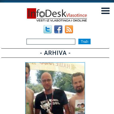
▼
▼
- ARHIVA -