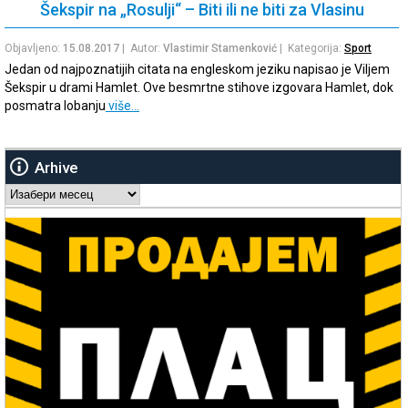
Šekspir na „Rosulji“ – Biti ili ne biti za Vlasinu
Objavljeno:
15.08.2017
| Autor:
Vlastimir Stamenković
| Kategorija:
Sport
Jedan od najpoznatijih citata na engleskom jeziku napisao je Viljem
Šekspir u drami Hamlet. Ove besmrtne stihove izgovara Hamlet, dok
posmatra lobanju
više…
Arhive
Arhive