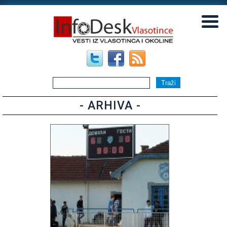
▼
▼
- ARHIVA -