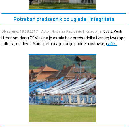
Potreban predsednik od ugleda i integriteta
Objavljeno:
18.08.2017
| Autor:
Ninoslav Radicevic
| Kategorija:
Sport
,
Vesti
U jednom danu FK Vlasina je ostala bez predsednika i krnjeg izvršnpg
odbora, od devet člana petorica je ranije podnela ostavke, i
više…