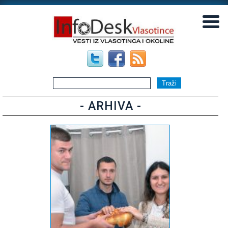
▼
▼
- ARHIVA -