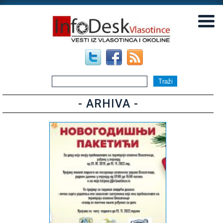
▼
▼
- ARHIVA -