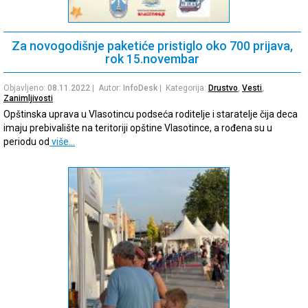
Za novogodišnje paketiće pristiglo oko 700 prijava,
rok 15.novembar
Objavljeno:
08.11.2022
| Autor:
InfoDesk
| Kategorija:
Drustvo
,
Vesti
,
Zanimljivosti
Opštinska uprava u Vlasotincu podseća roditelje i staratelje čija deca
imaju prebivalište na teritoriji opštine Vlasotince, a rođena su u
periodu od
više…