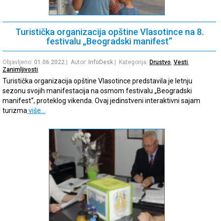
Turistička organizacija opštine Vlasotince na 8.
festivalu „Beogradski manifest“
Objavljeno:
01.06.2022
| Autor:
InfoDesk
| Kategorija:
Drustvo
,
Vesti
,
Zanimljivosti
Turistička organizacija opštine Vlasotince predstavila je letnju
sezonu svojih manifestacija na osmom festivalu „Beogradski
manifest“, proteklog vikenda. Ovaj jedinstveni interaktivni sajam
turizma
više…