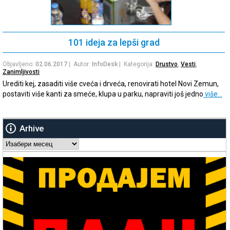
101 ideja za lepši grad
Objavljeno:
02.06.2017
| Autor:
InfoDesk
| Kategorija:
Drustvo
,
Vesti
,
Zanimljivosti
Urediti kej, zasaditi više cveća i drveća, renovirati hotel Novi Zemun,
postaviti više kanti za smeće, klupa u parku, napraviti još jedno
više…
Arhive
Arhive