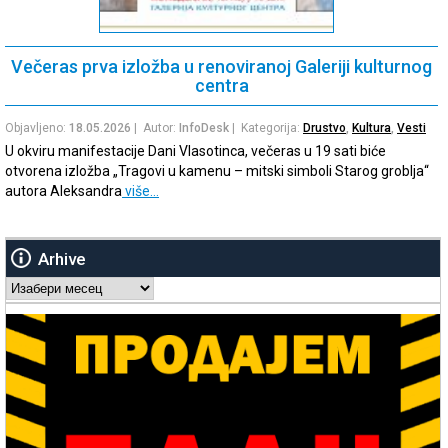
Večeras prva izložba u renoviranoj Galeriji kulturnog
centra
Objavljeno:
18.05.2026
| Autor:
InfoDesk
| Kategorija:
Drustvo
,
Kultura
,
Vesti
U okviru manifestacije Dani Vlasotinca, večeras u 19 sati biće
otvorena izložba „Tragovi u kamenu – mitski simboli Starog groblja“
autora Aleksandra
više…
Arhive
Arhive