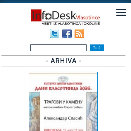
▼
▼
- ARHIVA -