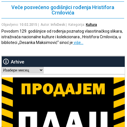
Veče posvećeno godišnjici rođenja Hristifora
Crnilovića
Objavljeno:
10.02.2015
| Autor:
InfoDesk
| Kategorija:
Kultura
Povodom 129. godišnjice od rođenja poznatog vlasotinačkog slikara,
istraživača nacionalne kulture i kolekcionara , Hristifora Crnilovića, u
biblioteci „Desanka Maksimović“ sinoć je
više…
Arhive
Arhive