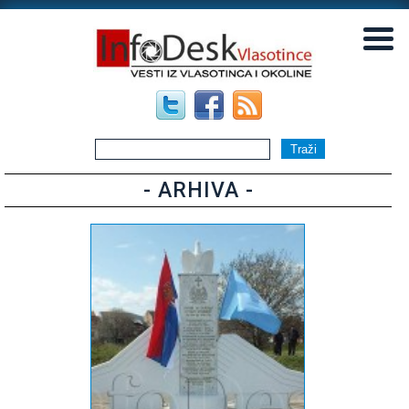
▼
▼
- ARHIVA -