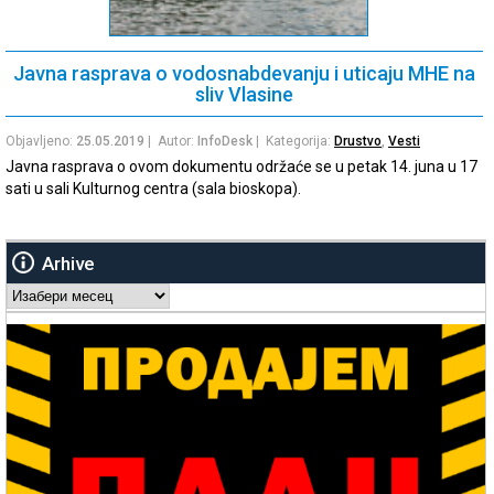
Javna rasprava o vodosnabdevanju i uticaju MHE na
sliv Vlasine
Objavljeno:
25.05.2019
| Autor:
InfoDesk
| Kategorija:
Drustvo
,
Vesti
Javna rasprava o ovom dokumentu održaće se u petak 14. juna u 17
sati u sali Kulturnog centra (sala bioskopa).
Arhive
Arhive