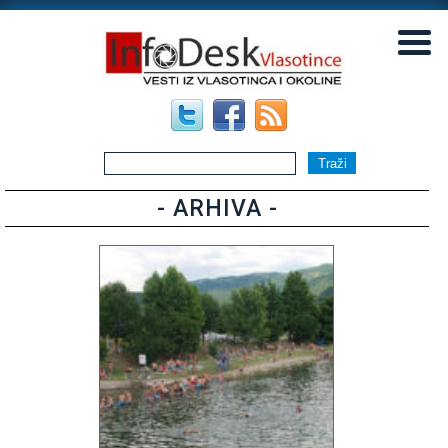
▼
▼
- ARHIVA -