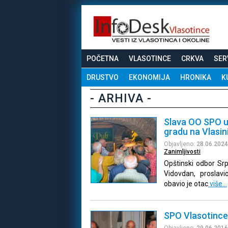
POČETNA
VLASOTINCE
CRKVA
SER
DRUSTVO
EKONOMIJA
HRONIKA
K
- ARHIVA -
Slava OO SPO u 
gradu na Vlasin
Objavljeno:
28.06.2024
Zanimljivosti
Opštinski odbor Sr
Vidovdan, proslav
obavio je otac
više…
SPO Vlasotince 
Objavljeno:
29.06.2016