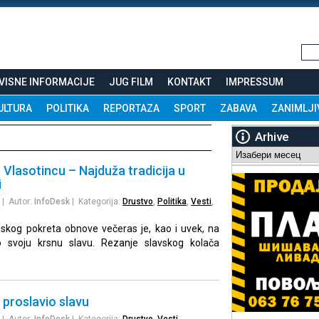
VISNE INFORMACIJE
JUG FILM
KONTAKT
IMPRESSUM
ULTURA
POLITIKA
REPORTAZA
SPORT
ZABAVA
ZANIMLJI
Arhive
Arhive
Vlasotincu – Najduža tradicija u
i
| Autor:
InfoDesk
| Kategorija:
Drustvo
,
Politika
,
Vesti
,
pskog pokreta obnove večeras je, kao i uvek, na
io svoju krsnu slavu. Rezanje slavskog kolača
proslavio slavu
| Autor:
InfoDesk
| Kategorija:
Drustvo
,
Vesti