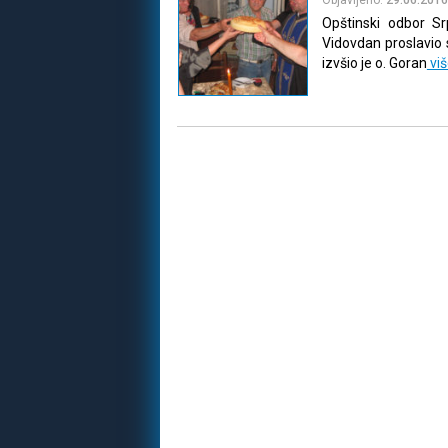
Opštinski odbor S
Vidovdan proslavio 
izvšio je o. Goran
vi