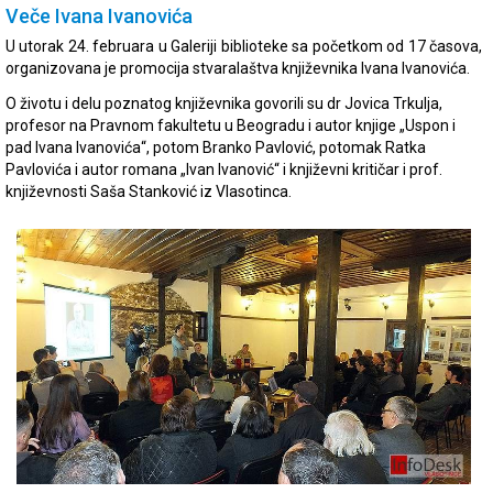
Veče Ivana Ivanovića
U utorak 24. februara u Galeriji biblioteke sa početkom od 17 časova,
organizovana je promocija stvaralaštva književnika Ivana Ivanovića.
O životu i delu poznatog književnika govorili su dr Jovica Trkulja,
profesor na Pravnom fakultetu u Beogradu i autor knjige „Uspon i
pad Ivana Ivanovića“, potom Branko Pavlović, potomak Ratka
Pavlovića i autor romana „Ivan Ivanović“ i književni kritičar i prof.
književnosti Saša Stanković iz Vlasotinca.