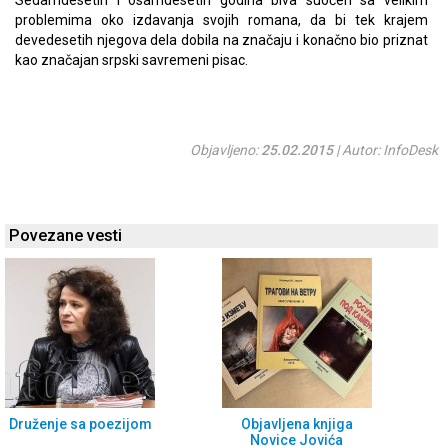
Sedamdesetih i osamdesetih godina biva suočen sa velikim
problemima oko izdavanja svojih romana, da bi tek krajem
devedesetih njegova dela dobila na značaju i konačno bio priznat
kao značajan srpski savremeni pisac.
Objavljeno:
25.02.2015
| Autor: InfoDesk
Povezane vesti
Druženje sa poezijom
Objavljena knjiga
Novice Jovića