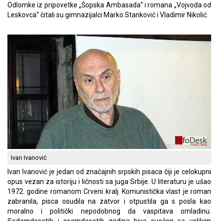
Odlomke iz pripovetke „Šopska Ambasada“ i romana „Vojvoda od
Leskovca“ čitali su gimnazijalci Marko Stanković i Vladimir Nikolić.
Ivan Ivanović
Ivan Ivanović je jedan od značajnih srpskih pisaca čiji je celokupni
opus vezan za istoriju i ličnosti sa juga Srbije. U literaturu je ušao
1972. godine romanom Crveni kralj. Komunistička vlast je roman
zabranila, pisca osudila na zatvor i otpustila ga s posla kao
moralno i politički nepodobnog da vaspitava omladinu.