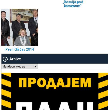
„Rosulja pod
kamenom“
Pesnički čas 2014
Arhive
Arhive