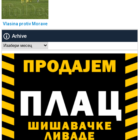
Vlasina protiv Morave
Arhive
Arhive