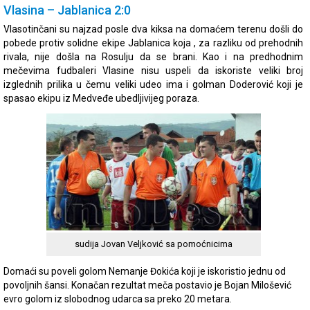
Vlasina – Jablanica 2:0
Vlasotinčani su najzad posle dva kiksa na domaćem terenu došli do
pobede protiv solidne ekipe Jablanica koja , za razliku od prehodnih
rivala, nije došla na Rosulju da se brani. Kao i na predhodnim
mečevima fudbaleri Vlasine nisu uspeli da iskoriste veliki broj
izglednih prilika u čemu veliki udeo ima i golman Doderović koji je
spasao ekipu iz Medveđe ubedljivijeg poraza.
sudija Jovan Veljković sa pomoćnicima
Domaći su poveli golom Nemanje Đokića koji je iskoristio jednu od
povoljnih šansi. Konačan rezultat meča postavio je Bojan Milošević
evro golom iz slobodnog udarca sa preko 20 metara.