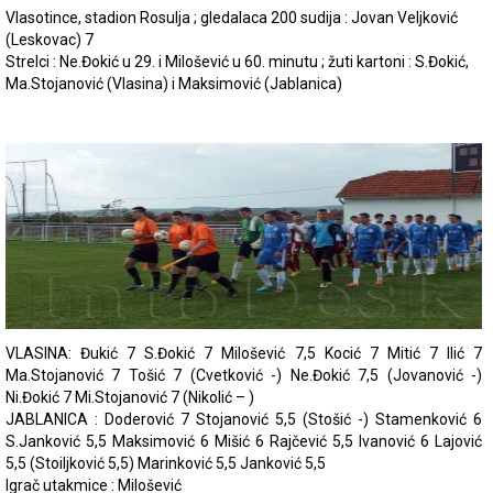
Vlasotince, stadion Rosulja ; gledalaca 200 sudija : Jovan Veljković
(Leskovac) 7
Strelci : Ne.Đokić u 29. i Milošević u 60. minutu ; žuti kartoni : S.Đokić,
Ma.Stojanović (Vlasina) i Maksimović (Jablanica)
VLASINA: Đukić 7 S.Đokić 7 Milošević 7,5 Kocić 7 Mitić 7 Ilić 7
Ma.Stojanović 7 Tošić 7 (Cvetković -) Ne.Đokić 7,5 (Jovanović -)
Ni.Đokić 7 Mi.Stojanović 7 (Nikolić – )
JABLANICA : Doderović 7 Stojanović 5,5 (Stošić -) Stamenković 6
S.Janković 5,5 Maksimović 6 Mišić 6 Rajčević 5,5 Ivanović 6 Lajović
5,5 (Stoiljković 5,5) Marinković 5,5 Janković 5,5
Igrač utakmice : Milošević