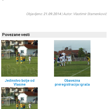
Objavljeno:
21.09.2014
| Autor: Vlastimir Stamenković
Povezane vesti
Jedinstvo bolje od
Obavezna
Vlasine
preregistracija igrača