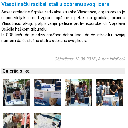
Vlasotinački radikali stali u odbranu svog lidera
Savet omladine Srpske radikalne stranke Vlasotinca, organizovao je
u ponedeljak ispred zgrade opštine i petak, na gradskoj pijaci u
Vlasotincu, akciju potpisivanja peticije protiv isporuke dr Vojislava
Šešelja haškom tribunalu.
Iz SRS kažu da je odziv građana dobar kao i da će istrajati u svojoj
nameri i da će složno stati u odbranu svog lidera.
Objavljeno:
13.06.2015
| Autor: InfoDesk
Galerija slika