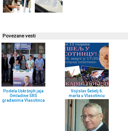
Povezane vesti
Podela Uskršnjih jaja
Vojislav Šešelj 6.
Omladine SRS
marta u Vlasotincu
građanima Vlasotinca