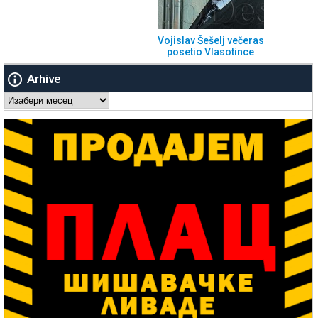
Vojislav Šešelj večeras
posetio Vlasotince
Arhive
Arhive