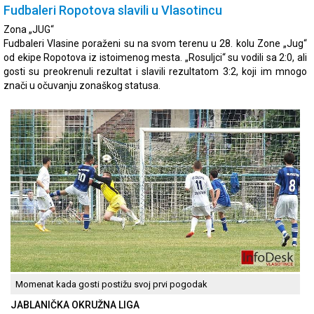
Fudbaleri Ropotova slavili u Vlasotincu
Zona „JUG“
Fudbaleri Vlasine poraženi su na svom terenu u 28. kolu Zone „Jug“
od ekipe Ropotova iz istoimenog mesta. „Rosuljci“ su vodili sa 2:0, ali
gosti su preokrenuli rezultat i slavili rezultatom 3:2, koji im mnogo
znači u očuvanju zonaškog statusa.
Momenat kada gosti postižu svoj prvi pogodak
JABLANIČKA OKRUŽNA LIGA