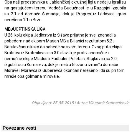
Oba naš predstavnika u Jablaničkoj okružnoj ligi u nedelju igrali su
na gostujućem terenu. Vodeća Budućnost je u Razgojni izgubila
sa 2:1 od domaće Šumadije, dok je Progres iz Ladovice igrao
nerešeno 1:1 u Brzi.
MEĐUOPTINSKA LIGA
U 26. kolu ekipa Jedinstva iz Šišave prijatno je sve iznenadila
pobedom nad ekipom Marjan MB u Biljanici rezultatom 5:2 .
Batulovčani nikako da pobede na svom terenu. Ovog puta ekipa
Bratstva iz Bratmilovca sa 3:0 slavila je protiv anemične i
nemoćne ekipe Mladosti. Fudbaleri Poleta iz Stajkovca sa 2:0
izgubili su u Kumarevu, dok je meč u Gložanu između domaće
Morave i Moravca iz Guberevca okončan nerešeno i da su pri tom
mreže oba golmana mirovale.
Objavljeno:
25.05.2015
| Autor: Vlastimir Stamenković
Povezane vesti