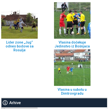
Lider zone „Jug“
Vlasina dočekuje
odneo bodove sa
Jedinstvo iz Bošnjaca
Rosulje
Vlasina u subotu u
Dimtrovgradu
Arhive