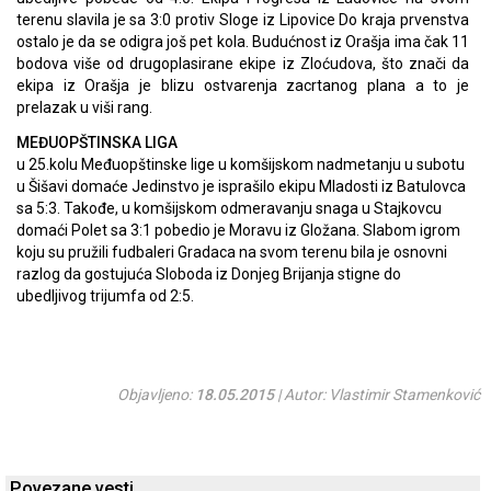
terenu slavila je sa 3:0 protiv Sloge iz Lipovice Do kraja prvenstva
ostalo je da se odigra još pet kola. Budućnost iz Orašja ima čak 11
bodova više od drugoplasirane ekipe iz Zloćudova, što znači da
ekipa iz Orašja je blizu ostvarenja zacrtanog plana a to je
prelazak u viši rang.
MEĐUOPŠTINSKA LIGA
u 25.kolu Međuopštinske lige u komšijskom nadmetanju u subotu
u Šišavi domaće Jedinstvo je isprašilo ekipu Mladosti iz Batulovca
sa 5:3. Takođe, u komšijskom odmeravanju snaga u Stajkovcu
domaći Polet sa 3:1 pobedio je Moravu iz Gložana. Slabom igrom
koju su pružili fudbaleri Gradaca na svom terenu bila je osnovni
razlog da gostujuća Sloboda iz Donjeg Brijanja stigne do
ubedljivog trijumfa od 2:5.
Objavljeno:
18.05.2015
| Autor: Vlastimir Stamenković
Povezane vesti