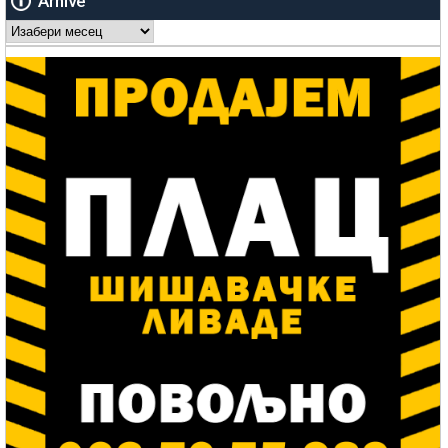
Arhive
Arhive