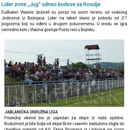
Lider zone „Jug“ odneo bodove sa Rosulje
Fudbaleri Vlasine doživeli su poraz na svom terenu od vodećeg
Jedinstva iz Bošnjaca. Lider na tabeli slavio je pobedu od 2:1
pogocima koji su viđeni u drugom poluvremenu. U sredu se igra
vanredno kolo i Vlasina gostuje Pusto reci u Bojniku.
JABLANIČKA OKRUŽNA LIGA
Poslednji vikend bio je uspešan za ekipe iz naše opštine.
Budućnost je bila bolja od ekipe Brze i sasvim zasluženo stigla do
ubedljive pobede od 4:0. Ekipa Progresa iz Ladovice na svom