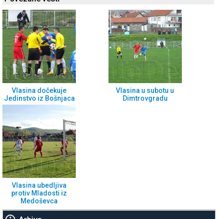
Vlasina dočekuje
Vlasina u subotu u
Jedinstvo iz Bošnjaca
Dimtrovgradu
Vlasina ubedljiva
protiv Mladosti iz
Medoševca