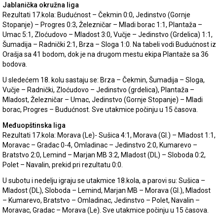
Jablanička okružna liga
Rezultati 17.kola: Budućnost – Čekmin 0:0, Jedinstvo (Gornje
Stopanje) – Progres 0:3, Železničar – Mladi borac 1:1, Plantaža –
Umac 5:1, Zloćudovo – Mladost 3:0, Vučje – Jedinstvo (Grdelica) 1:1,
Šumadija – Radnički 2:1, Brza – Sloga 1:0. Na tabeli vodi Budućnost iz
Orašja sa 41 bodom, dok je na drugom mestu ekipa Plantaže sa 36
bodova.
U sledećem 18. kolu sastaju se: Brza – Čekmin, Šumadija – Sloga,
Vučje – Radnički, Zloćudovo – Jedinstvo (grdelica), Plantaža –
Mladost, Železničar – Umac, Jedinstvo (Gornje Stopanje) – Mladi
borac, Progres – Budućnost. Sve utakmice počinju u 15 časova.
Međuopštinska liga
Rezultati 17.kola: Morava (Le)- Sušica 4:1, Morava (Gl.) – Mladost 1:1,
Moravac – Gradac 0-4, Omladinac – Jedinstvo 2:0, Kumarevo –
Bratstvo 2:0, Lemind – Marjan MB 3:2, Mladost (DL) – Sloboda 0:2,
Polet – Navalin, prekid pri rezultatu 0:0.
U subotu i nedelju igraju se utakmice 18.kola, a parovi su: Sušica –
Mladost (DL), Sloboda – Lemind, Marjan MB – Morava (Gl.), Mladost
– Kumarevo, Bratstvo – Omladinac, Jedinstvo – Polet, Navalin –
Moravac, Gradac – Morava (Le). Sve utakmice počinju u 15 časova.