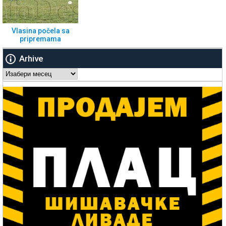
Vlasina počela sa
pripremama
Arhive
Arhive