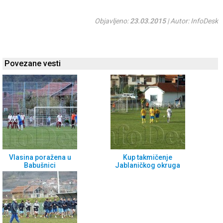
Objavljeno:
23.03.2015
| Autor: InfoDesk
Povezane vesti
Vlasina poražena u
Kup takmičenje
Babušnici
Jablaničkog okruga