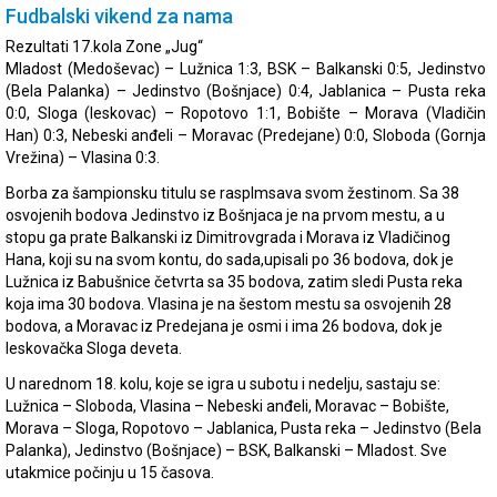
Fudbalski vikend za nama
Rezultati 17.kola Zone „Jug“
Mladost (Medoševac) – Lužnica 1:3, BSK – Balkanski 0:5, Jedinstvo
(Bela Palanka) – Jedinstvo (Bošnjace) 0:4, Jablanica – Pusta reka
0:0, Sloga (leskovac) – Ropotovo 1:1, Bobište – Morava (Vladičin
Han) 0:3, Nebeski anđeli – Moravac (Predejane) 0:0, Sloboda (Gornja
Vrežina) – Vlasina 0:3.
Borba za šampionsku titulu se rasplmsava svom žestinom. Sa 38
osvojenih bodova Jedinstvo iz Bošnjaca je na prvom mestu, a u
stopu ga prate Balkanski iz Dimitrovgrada i Morava iz Vladičinog
Hana, koji su na svom kontu, do sada,upisali po 36 bodova, dok je
Lužnica iz Babušnice četvrta sa 35 bodova, zatim sledi Pusta reka
koja ima 30 bodova. Vlasina je na šestom mestu sa osvojenih 28
bodova, a Moravac iz Predejana je osmi i ima 26 bodova, dok je
leskovačka Sloga deveta.
U narednom 18. kolu, koje se igra u subotu i nedelju, sastaju se:
Lužnica – Sloboda, Vlasina – Nebeski anđeli, Moravac – Bobište,
Morava – Sloga, Ropotovo – Jablanica, Pusta reka – Jedinstvo (Bela
Palanka), Jedinstvo (Bošnjace) – BSK, Balkanski – Mladost. Sve
utakmice počinju u 15 časova.